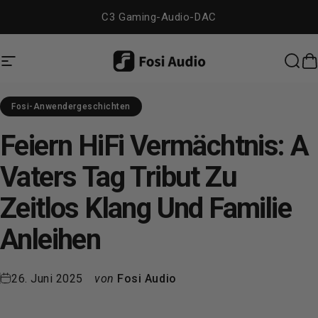
Direkt zum Inhalt
C3 Gaming-Audio-DAC
Seitennavigation
Dig Audio
Suc
W
Fosi-Anwendergeschichten
Feiern
HiFi
Vermächtnis:
A
Vaters
Tag
Tribut
Zu
Zeitlos
Klang
Und
Familie
Anleihen
26. Juni 2025
von
Fosi Audio