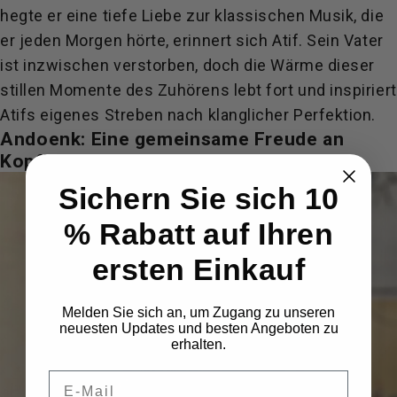
hegte er eine tiefe Liebe zur klassischen Musik, die
er jeden Morgen hörte, erinnert sich Atif. Sein Vater
ist inzwischen verstorben, doch die Wärme dieser
stillen Momente des Zuhörens lebt fort und inspiriert
Atifs eigenes Streben nach klanglicher Perfektion.
Andoenk: Eine gemeinsame Freude an
Kopfhörern und Geschichtenerzählen
Sichern Sie sich 10
% Rabatt auf Ihren
ersten Einkauf
Melden Sie sich an, um Zugang zu unseren
neuesten Updates und besten Angeboten zu
erhalten.
E-Mail