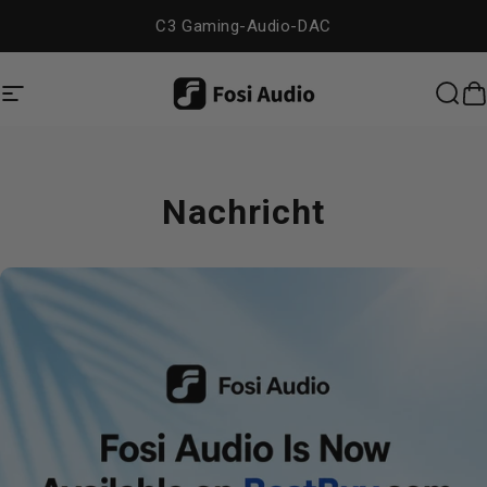
Direkt zum Inhalt
C3 Gaming-Audio-DAC
Seitennavigation
Dig Audio
Suc
W
Nachricht