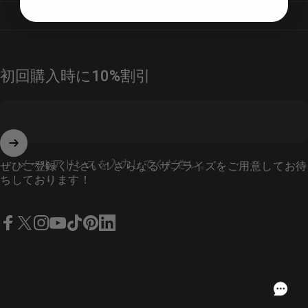
初回購入時に10%割引
メールアドレスを入力してください。
ぜひご登録ください！さらなるサプライズをご用意してお待
ちしております！
Facebook
YouTube
TikTok
Pinterest
LinkedIn
X（ツイッター）
インスタグラム
Japanese
USD