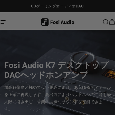
コンテンツへスキップ
C3ゲーミングオーディオDAC
Dig Audio
サイトナビゲーション
検索
Fosi Audio K7 デスクトップ
DACヘッドホンアンプ
超高解像度と極めて低い歪みにより、あらゆるディテール
を正確に再現します。高出力によりヘッドホンの性能を最
大限に引き出し、音楽の純粋なサウンドを堪能できま
す。