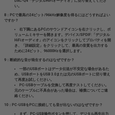
DAC-Q4「デジタルHiFiオーディオ」に切り替えてくださ
い。
8：PCで最高の24ビット/96kHz解像度を得るにはどうすればよい
ですか？
右下隅にあるPCのサウンドアイコンを右クリックし、ボ
リュームミキサーを開きます。デバイス/SPDIF:「デジタル
HiFiオーディオ」のアイコンをクリックしてプロパティを開
き、「詳細設定」をクリックして、最高の音質を出力する
ために24ビット、96000Hzを選択します。
9：断続的な音が発生するのはなぜですか？
一部のUSBポートはデータ伝送が不安定な場合があるた
め、USBポートをUSB 3.0または元のUSBポートに切り替え
て再度お試しください。
PC-USBケーブルを交換して再度テストしてください。
元のケーブルに不具合があった場合は、補償についてご連
絡ください。
10：PC-USBをPCに接続しても音が出ないのはなぜですか？
まず、PC-USB操作ボタンを押して、デジタル再生出力