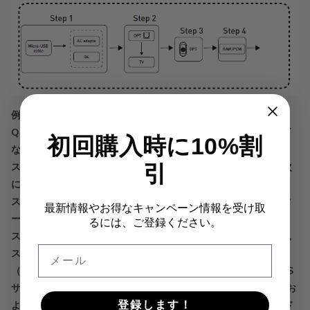
例えば同軸ケーブル
Q4、ACアダプター、マイクロUSBケーブル、同軸機器（テレビ
初回購入時に10%割
など）、同軸ケーブル（別売）をご用意ください。
引
ステップ1：マイクロUSBケーブルをACアダプターに接続し、次
にマイクロUSBケーブルをQ4に接続します。
ステップ2：同軸ケーブルを使用して、テレビをQ4の同軸インタ
最新情報やお得なキャンペーン情報を受け取
ーフェースに接続します。
るには、ご登録ください。
ステップ3：入力選択ボタンを調整して同軸モードを選択します。
メール
ステップ4：テレビの同軸出力音声をRAW/PCMに設定します。
（注：テレビの種類によって、デフォルトでドルビーまたはDTS
サウンド出力になっているテレビもありますが、Q4はドルビーお
登録します！
よびDTSサウンドをサポートしていません。RAW/PCMサウンド