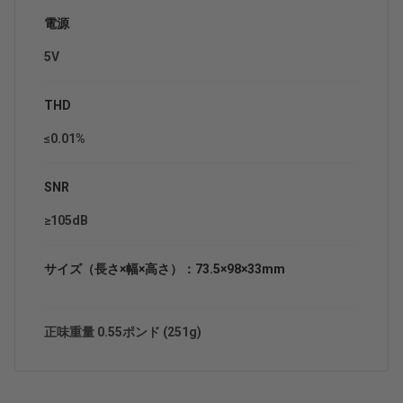
電源
5V
THD
≤0.01%
SNR
≥105dB
サイズ（長さ×幅×高さ）：73.5×98×33mm
正味重量 0.55ポンド (251g)