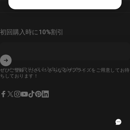
初回購入時に10%割引
メールアドレスを入力してください。
ぜひご登録ください！さらなるサプライズをご用意してお待
ちしております！
Facebook
YouTube
TikTok
Pinterest
LinkedIn
X（ツイッター）
インスタグラム
Japanese
USD