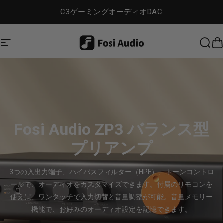
コンテンツへスキップ
C3ゲーミングオーディオDAC
Dig Audio
サイトナビゲーション
検索
Fosi Audio ZP3 バランス型
プリアンプ
3つの入出力端子、ハイパスフィルター（HPF）、トーンコントロ
ールで、オーディオをカスタマイズできます。付属のリモコンを
使えば、ワンタッチで入力切替と音量調整が可能。音量メモリー
機能で、お好みのオーディオ設定を記憶できます。