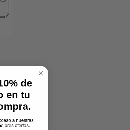
10% de
 en tu
ompra.
acceso a nuestras
ejores ofertas.