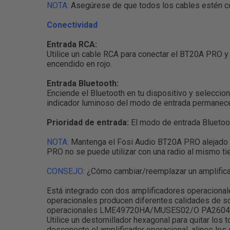
NOTA:
Asegúrese de que todos los cables estén co
Conectividad
Entrada RCA:
Utilice un cable RCA para conectar el BT20A PRO y 
encendido en rojo.
Entrada Bluetooth:
Enciende el Bluetooth en tu dispositivo y seleccio
indicador luminoso del modo de entrada permanece
Prioridad de entrada:
El modo de entrada Bluetoo
NOTA:
Mantenga el Fosi Audio BT20A PRO alejado d
PRO no se puede utilizar con una radio al mismo t
CONSEJO:
¿Cómo cambiar/reemplazar un amplifica
Está integrado con dos amplificadores operaciona
operacionales producen diferentes calidades de s
operacionales LME49720HA/MUSES02/O PA260
Utilice un destornillador hexagonal para quitar los to
desconecte el amplificador operacional, alinee los