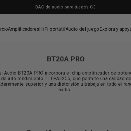
DAC de audio para juegos C3
rcio
Amplificadores
HiFi portátil
Audio del juego
Explora y apoy
cio
Amplificadores
HiFi portátil
Audio del juego
Explora y apoya
BT20A PRO
si Audio BT20A PRO incorpora el chip amplificador de poten
 de alto rendimiento TI TPA3255, que permite una calidad d
deramente superior y una distorsión ultrabaja en todo el ra
audio.