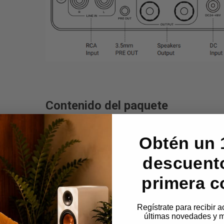
Contenido del paquete
Amplificador Bluetooth BT20A PRO ×1
Obtén un 
Antena Bluetooth ×1
Adaptador de corriente ×1
Cable de alimentación de CA ×1
descuento
Manual de usuario ×1
primera c
Regístrate para recibir 
Configuración rápida
últimas novedades y m