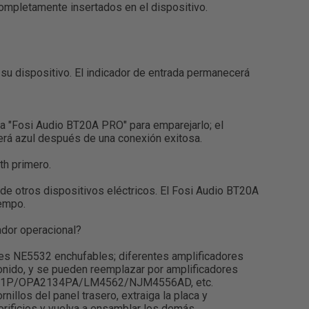
mpletamente insertados en el dispositivo.
su dispositivo. El indicador de entrada permanecerá
na "Fosi Audio BT20A PRO" para emparejarlo; el
rá azul después de una conexión exitosa.
th primero.
e otros dispositivos eléctricos. El Fosi Audio BT20A
iempo.
dor operacional?
les NE5532 enchufables; diferentes amplificadores
onido, y se pueden reemplazar por amplificadores
41P/OPA2134PA/LM4562/NJM4556AD, etc.
rnillos del panel trasero, extraiga la placa y
 orificios y vuelva a ensamblar los demás