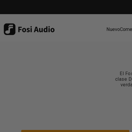
Ir directamente al contenido
Nuevo
Come
Dig Audio
Nuevo
Comer
El Fo
clase D
verda