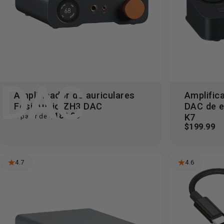
Tienda
DAC
DAC
Amplificador de auriculares
Amplific
Se
Fosi Audio ZH3 DAC
DAC de e
$189.99
K7
A partir de
$199.99
4.7
4.6
Ver
Ver