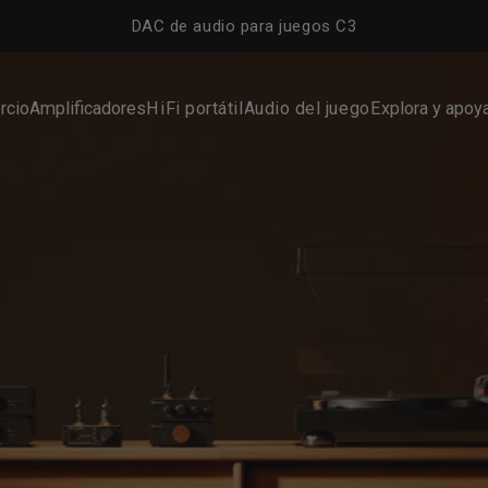
DAC de audio para juegos C3
rcio
Amplificadores
HiFi portátil
Audio del juego
Explora y apoy
cio
Amplificadores
HiFi portátil
Audio del juego
Explora y apoya