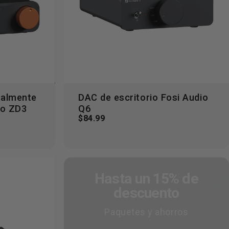
talmente
DAC de escritorio Fosi Audio
Agregar al carrito
io ZD3
Q6
$84.99
Hasta un 15% de
descuento
Paquetes y ahorros