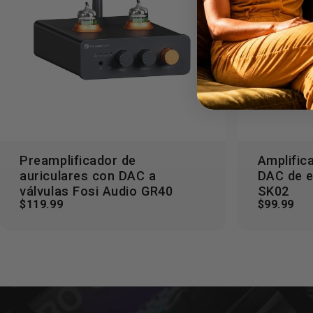
Preamplificador de
Amplific
Agregar al carrito
Se
auriculares con DAC a
DAC de e
válvulas Fosi Audio GR40
SK02
$119.99
$99.99