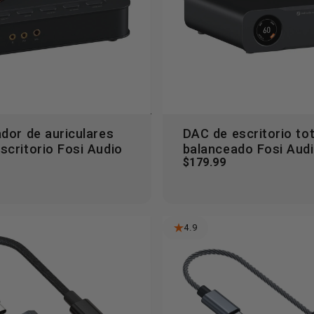
ador de auriculares
DAC de escritorio to
leccionar opciones
scritorio Fosi Audio
balanceado Fosi Aud
$179.99
4.9
Ver